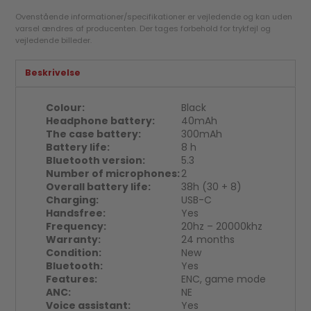
Ovenstående informationer/specifikationer er vejledende og kan uden
varsel ændres af producenten. Der tages forbehold for trykfejl og
vejledende billeder.
Beskrivelse
Colour:
Black
Headphone battery:
40mAh
The case battery:
300mAh
Battery life:
8 h
Bluetooth version:
5.3
Number of microphones:
2
Overall battery life:
38h (30 + 8)
Charging:
USB-C
Handsfree:
Yes
Frequency:
20hz – 20000khz
Warranty:
24 months
Condition:
New
Bluetooth:
Yes
Features:
ENC, game mode
ANC:
NE
Voice assistant:
Yes