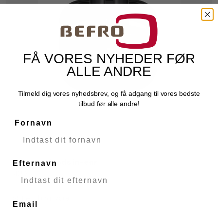
FÅ VORES NYHEDER FØR
ALLE ANDRE
Tilmeld dig vores nyhedsbrev, og få adgang til vores bedste
tilbud før alle andre!
Fornavn
Rixon CoolPods in-ear
Efternavn
Rixon
51253
Bestillingsvare
Email