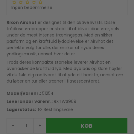
Ingen bedømmelse
Rixon Airshot
er designet til den aktive livsstil. Disse
trådløse ørepropper er skabt til at blive i dine ører, selv
under de mest intense træningspas. Med en sikker
pasform og en kraftfuld lydoplevelse er AirShot det
perfekte valg for alle, der ønsker at nyde deres
yndlingsmusik, uanset hvor de er.
Trods deres kompakte størrelse leverer AirShot en
overraskende kraftfuld lyd. Med dyb bas og klare højder
vil du føle dig motiveret til at yde dit bedste, uanset om
du løber en tur eller træner i fitnesscenteret.
Model/Varenr.:
51254
Leverandør varenr.:
RXTWS969
Lagerstatus:
Bestillingsvare
KØB
-
+