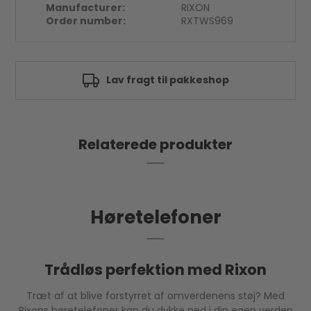
Manufacturer:
RIXON
Order number:
RXTWS969
Lav fragt til pakkeshop
Godk
Relaterede produkter
Høretelefoner
Trådløs perfektion med Rixon
Træt af at blive forstyrret af omverdenens støj? Med
Rixons høretelefoner kan du dykke ned i din egen verden