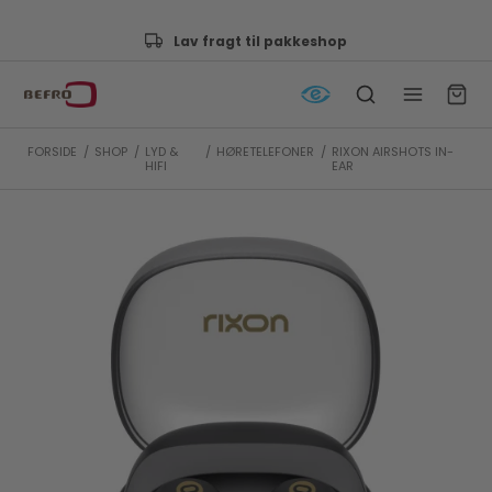
 fragt til pakkeshop
Godkendt
FORSIDE
/
SHOP
/
LYD &
/
HØRETELEFONER
/
RIXON AIRSHOTS IN-
HIFI
EAR