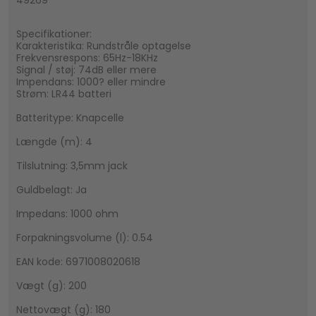
49269
Specifikationer:
Karakteristika: Rundstråle optagelse
Frekvensrespons: 65Hz-18KHz
Signal / støj: 74dB eller mere
Impendans: 1000? eller mindre
Strøm: LR44 batteri
Batteritype: Knapcelle
Længde (m): 4
Tilslutning: 3,5mm jack
Guldbelagt: Ja
Impedans: 1000 ohm
Forpakningsvolume (l): 0.54
EAN kode: 6971008020618
Vægt (g): 200
Nettovægt (g): 180