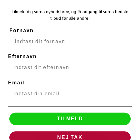
CANON EW-83 D II lens hood for EOS
CANON
modlysblænde
Tilmeld dig vores nyhedsbrev, og få adgang til vores bedste
28998
tilbud før alle andre!
Fornavn
Levering 1-2 hverdage
Efternavn
342,00 DKK
239,40 DKK
VIS PRODUKT
Email
TILMELD
NEJ TAK