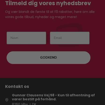
Tilmeld dig vores nyhedsbrev
Og vær blandt de første til at få rabatter, høre om alle
vores gode tilbud, nyheder og meget mere!
GODKEND
Kontakt os
Gunnar Clausens Vej 58 - Kun til afhentning af
varer bestilt på forhånd.
8260 Viby J, DK