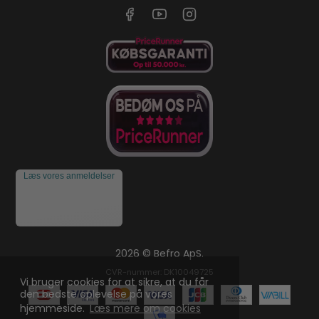
Læs vores anmeldelser
2026 © Befro ApS.
CVR-nummer: DK10049725
Vi bruger cookies for at sikre, at du får
den bedste oplevelse på vores
hjemmeside.
Læs mere om cookies