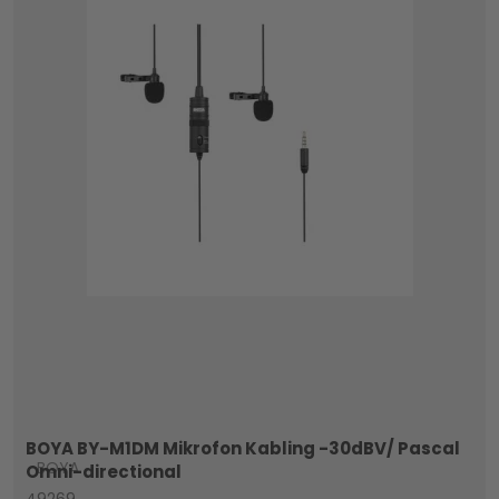
BOYA BY-M1DM Mikrofon Kabling -30dBV/ Pascal
BOYA
Omni-directional