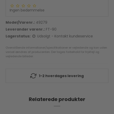
Ingen bedømmelse
Model/Varenr.:
49279
Leverandør varenr.:
FT-90
Lagerstatus:
Udsolgt - Kontakt kundeservice
Ovenstående informationer/specifikationer er vejledende og kan uden
varsel ændres af producenten. Der tages forbehold for trykfejl og
vejledende billeder.
1-2 hverdages levering
Relaterede produkter