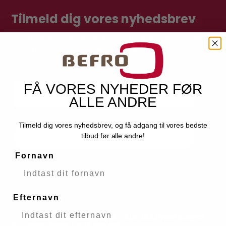
Tilmeld dig vores nyhedsbrev
Og vær blandt de første til at få rabatter, høre om alle
vores gode tilbud, nyheder og meget mere!
FÅ VORES NYHEDER FØR
ALLE ANDRE
Tilmeld dig vores nyhedsbrev, og få adgang til vores bedste
GODKEND
tilbud før alle andre!
Fornavn
Kontakt os
Efternavn
Gunnar Clausens Vej 58 - Kun til afhentning af
varer bestilt på forhånd.