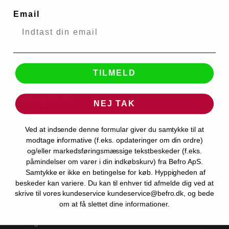
8260 Viby J, DK
Email
Telefonnr.
70206686
E-mail
kundeservice@befro.dk
TILMELD
Åbningstider
NEJ TAK
Mandag
09.00 til 16.00
Ved at indsende denne formular giver du samtykke til at
Tirsdag
09.00 til 16.00
modtage informative (f.eks. opdateringer om din ordre)
og/eller markedsføringsmæssige tekstbeskeder (f.eks.
Onsdag
09.00 til 16.00
påmindelser om varer i din indkøbskurv) fra Befro ApS.
Torsdag
09.00 til 16.00
Samtykke er ikke en betingelse for køb. Hyppigheden af
beskeder kan variere. Du kan til enhver tid afmelde dig ved at
Fredag
09.00 til 15.30
skrive til vores kundeservice kundeservice@befro.dk, og bede
Lørdag
Lukket
om at få slettet dine informationer.
Søndag
Lukket