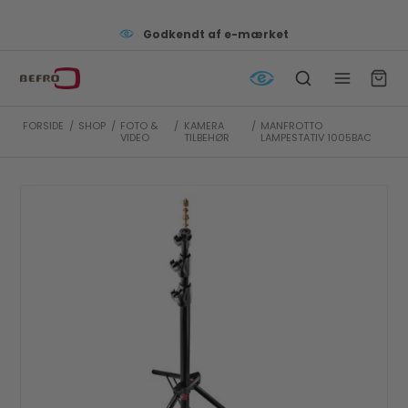
Godkendt af e-mærket
FORSIDE
/
SHOP
/
FOTO &
/
KAMERA
/
MANFROTTO
VIDEO
TILBEHØR
LAMPESTATIV 1005BAC