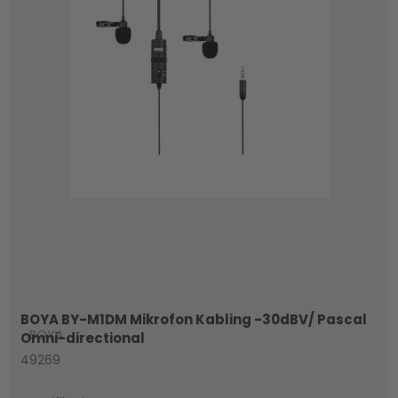
BOYA BY-M1DM Mikrofon Kabling -30dBV/ Pascal
BOYA
Omni-directional
49269