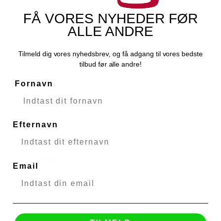
Bredde: 90
FÅ VORES NYHEDER FØR
Oprindelsesland: CN
ALLE ANDRE
Forpakningsstørrelse: 1
Tilmeld dig vores nyhedsbrev, og få adgang til vores bedste
Leverandør Nr: BY-M1DM
tilbud før alle andre!
Forpaknings længde/dybde (mm): 40
Fornavn
Udsolgt - Kontakt kundeservice
Efternavn
279,00 DKK
139,50 DKK
Email
VIS PRODUKT