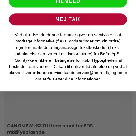
TILMELD
NEJ TAK
Ved at indsende denne formular giver du samtykke til at
modtage informative (f.eks. opdateringer om din ordre)
og/eller markedsføringsmæssige tekstbeskeder (f.eks.
påmindelser om varer i din indkøbskurv) fra Befro ApS.
Samtykke er ikke en betingelse for køb. Hyppigheden af
beskeder kan variere. Du kan til enhver tid afmelde dig ved at
skrive til vores kundeservice kundeservice@befro.dk, og bede
om at få slettet dine informationer.
CANON EW-83 D II lens hood for EOS
CANON
modlysblænde