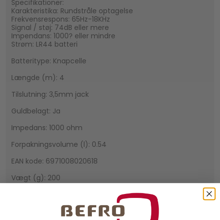
Specifikationer:
Karakteristika: Rundstråle optagelse
Frekvensrespons: 65Hz-18KHz
Signal / støj: 74dB eller mere
Impendans: 1000? eller mindre
Strøm: LR44 batteri
Batteritype: Knapcelle
Længde (m): 4
Tilslutning: 3,5mm jack
Guldbelagt: Ja
Impedans: 1000 ohm
Forpakningsvolume (l): 0.54
EAN kode: 6971008020618
Vægt (g): 200
Nettovægt (g): 180
Højde (emballage): 150