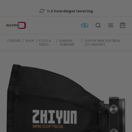
1-2 hverdages levering
FORSIDE
/
SHOP
/
FOTO &
/
KAMERA
/
ZHIYUN MINI SOFTBOX
VIDEO
TILBEHØR
(ZY-MOUNT)