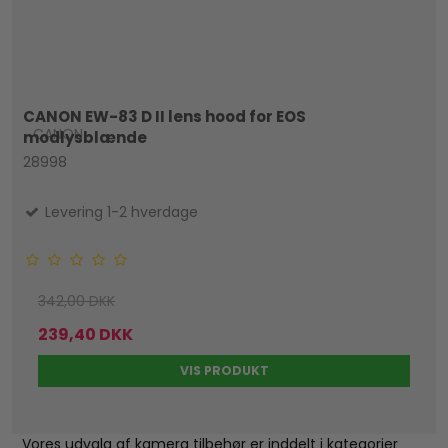
CANON EW-83 D II lens hood for EOS
CANON
modlysblænde
28998
Levering 1-2 hverdage
342,00 DKK
239,40 DKK
VIS PRODUKT
Vores udvalg af kamera tilbehør er inddelt i kategorier