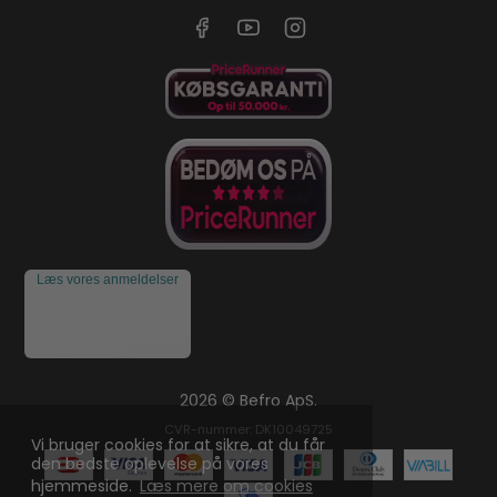
Læs vores anmeldelser
2026 © Befro ApS.
CVR-nummer: DK10049725
Vi bruger cookies for at sikre, at du får
den bedste oplevelse på vores
hjemmeside.
Læs mere om cookies