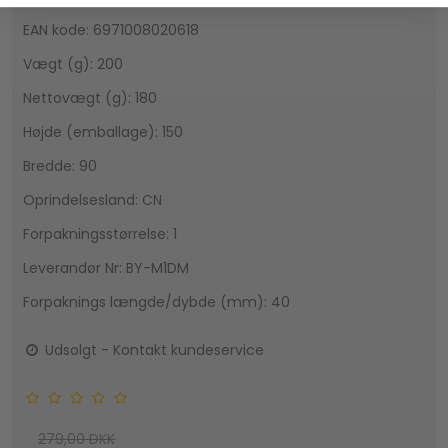
EAN kode: 6971008020618
Vægt (g): 200
Nettovægt (g): 180
Højde (emballage): 150
Bredde: 90
Oprindelsesland: CN
Forpakningsstørrelse: 1
Leverandør Nr: BY-M1DM
Forpaknings længde/dybde (mm): 40
Udsolgt - Kontakt kundeservice
279,00 DKK