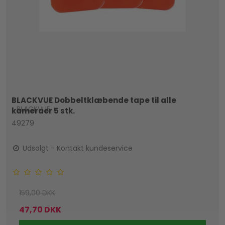
BLACKVUE Dobbeltklæbende tape til alle
BLACKVUE
kameraer 5 stk.
49279
Udsolgt - Kontakt kundeservice
159,00 DKK
47,70 DKK