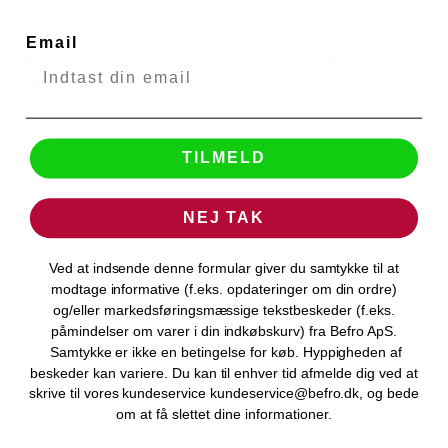
Email
BOYA BY-M1DM Mikrofon Kabling -30dBV/ Pascal
BOYA
Omni-directional
49269
Specifikationer:
TILMELD
Karakteristika: Rundstråle optagelse
Frekvensrespons: 65Hz-18KHz
Signal / støj: 74dB eller mere
NEJ TAK
Impendans: 1000? eller mindre
Strøm: LR44 batteri
Ved at indsende denne formular giver du samtykke til at
Batteritype: Knapcelle
modtage informative (f.eks. opdateringer om din ordre)
Længde (m): 4
og/eller markedsføringsmæssige tekstbeskeder (f.eks.
påmindelser om varer i din indkøbskurv) fra Befro ApS.
Tilslutning: 3,5mm jack
Samtykke er ikke en betingelse for køb. Hyppigheden af
beskeder kan variere. Du kan til enhver tid afmelde dig ved at
Guldbelagt: Ja
skrive til vores kundeservice kundeservice@befro.dk, og bede
Impedans: 1000 ohm
om at få slettet dine informationer.
Forpakningsvolume (l): 0.54