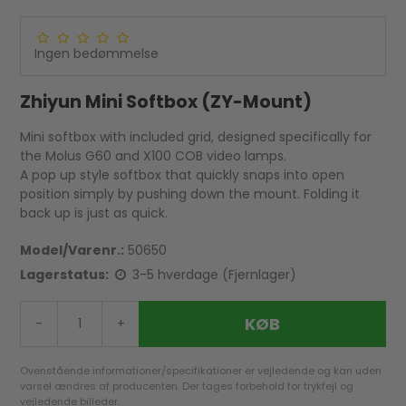
Ingen bedømmelse
Zhiyun Mini Softbox (ZY-Mount)
Mini softbox with included grid, designed specifically for
the Molus G60 and X100 COB video lamps.
A pop up style softbox that quickly snaps into open
position simply by pushing down the mount. Folding it
back up is just as quick.
Model/Varenr.:
50650
Lagerstatus:
3-5 hverdage (Fjernlager)
KØB
-
+
Ovenstående informationer/specifikationer er vejledende og kan uden
varsel ændres af producenten. Der tages forbehold for trykfejl og
vejledende billeder.