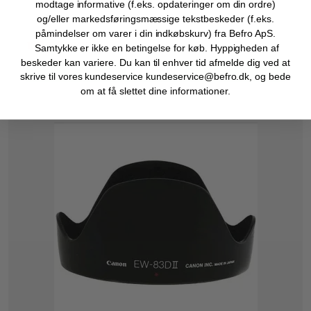
modtage informative (f.eks. opdateringer om din ordre)
og/eller markedsføringsmæssige tekstbeskeder (f.eks.
279,00 DKK
påmindelser om varer i din indkøbskurv) fra Befro ApS.
139,50 DKK
Samtykke er ikke en betingelse for køb. Hyppigheden af
beskeder kan variere. Du kan til enhver tid afmelde dig ved at
VIS PRODUKT
skrive til vores kundeservice kundeservice@befro.dk, og bede
om at få slettet dine informationer.