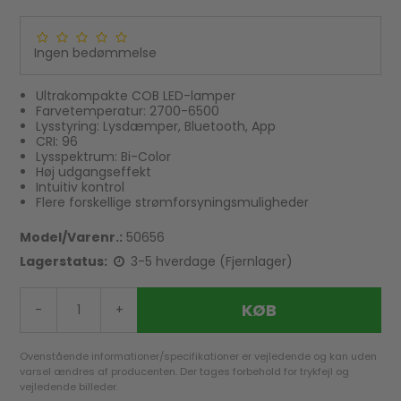
Ingen bedømmelse
Ultrakompakte COB LED-lamper
Farvetemperatur: 2700-6500
Lysstyring: Lysdæmper, Bluetooth, App
CRI: 96
Lysspektrum: Bi-Color
Høj udgangseffekt
Intuitiv kontrol
Flere forskellige strømforsyningsmuligheder
Model/Varenr.:
50656
Lagerstatus:
3-5 hverdage (Fjernlager)
KØB
-
+
Ovenstående informationer/specifikationer er vejledende og kan uden
varsel ændres af producenten. Der tages forbehold for trykfejl og
vejledende billeder.