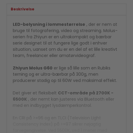
Beskrivelse
LED-belysning i lommestørrelse
, der er nem at
bruge til fotografering, video og streaming. Molus-
serien fra Zhiyun er en ultrakompakt og bærbar
serie designet til at fungere lige godt i enhver
situation, uanset om du er en del af et lille kreativt
team, freelancer eller amatørvideograf.
Zhiyun Molus G60
er lige så lille som en Rubiks
terning og er ultra-bærbar på 300g, men
producerer stadig op til 60W ved maksimal effekt.
Det giver et fleksibelt
CCT-område på 2700K -
6500K
, der nemt kan justeres via Bluetooth eller
med en indbygget lysdæmperkontrol.
En CRI på >=96 og en TLCI (Television Light
Consistency Index) på >=97 sikrer nøjagtig
farvegengivelse. Ved 5500K, ved 1 meter med