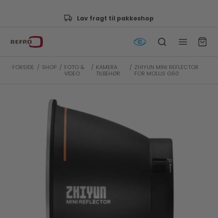
Godkendt af e-mærket
FORSIDE
/
SHOP
/
FOTO &
/
KAMERA
/
ZHIYUN MINI REFLECTOR
VIDEO
TILBEHØR
FOR MOLUS G60