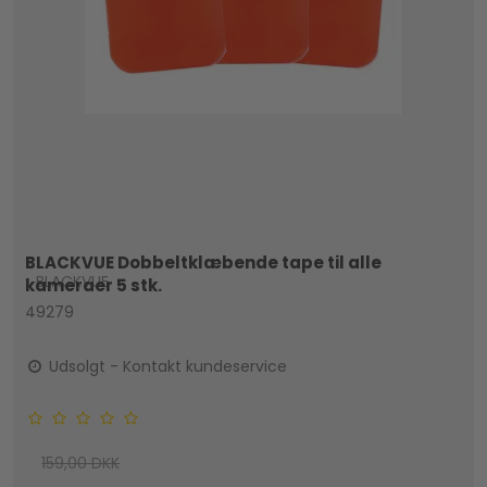
BLACKVUE Dobbeltklæbende tape til alle
BLACKVUE
kameraer 5 stk.
49279
Udsolgt - Kontakt kundeservice
159,00 DKK