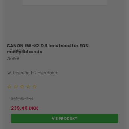
CANON EW-83 D II lens hood for EOS
CANON
modlysblænde
28998
Levering 1-2 hverdage
342,00 DKK
239,40 DKK
VIS PRODUKT