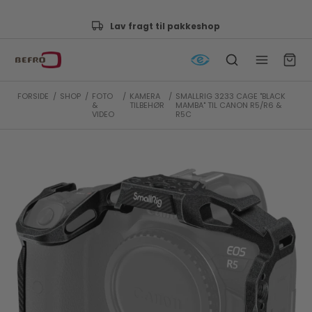
Godkendt af e-mærket
FORSIDE
/
SHOP
/
FOTO
/
KAMERA
/
SMALLRIG 3233 CAGE "BLACK
&
TILBEHØR
MAMBA" TIL CANON R5/R6 &
VIDEO
R5C