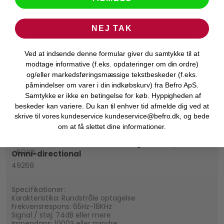
NEJ TAK
Ved at indsende denne formular giver du samtykke til at
modtage informative (f.eks. opdateringer om din ordre)
og/eller markedsføringsmæssige tekstbeskeder (f.eks.
påmindelser om varer i din indkøbskurv) fra Befro ApS.
Samtykke er ikke en betingelse for køb. Hyppigheden af
beskeder kan variere. Du kan til enhver tid afmelde dig ved at
skrive til vores kundeservice kundeservice@befro.dk, og bede
om at få slettet dine informationer.
BOYA BY-M1DM Mikrofon Kabling -30dBV/ Pascal
BOYA
Omni-directional
49269
Specifikationer:
Karakteristika: Rundstråle optagelse
Frekvensrespons: 65Hz-18KHz
Signal / støj: 74dB eller mere
Impendans: 1000? eller mindre