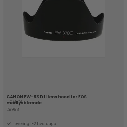
CANON EW-83 D II lens hood for EOS
CANON
modlysblænde
28998
Levering 1-2 hverdage