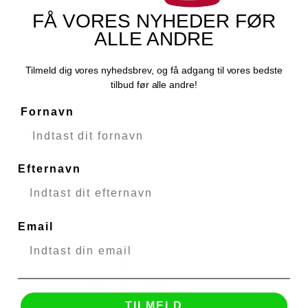
49279
FÅ VORES NYHEDER FØR
ALLE ANDRE
Udsolgt - Kontakt kundeservice
Tilmeld dig vores nyhedsbrev, og få adgang til vores bedste
tilbud før alle andre!
159,00 DKK
Fornavn
47,70 DKK
VIS PRODUKT
Efternavn
Email
TILMELD