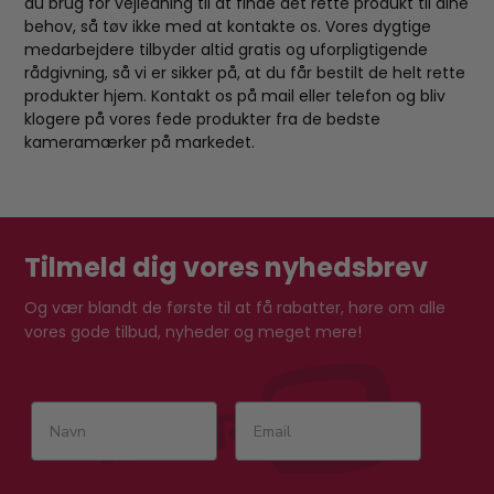
du brug for vejledning til at finde det rette produkt til dine
behov, så tøv ikke med at kontakte os. Vores dygtige
medarbejdere tilbyder altid gratis og uforpligtigende
rådgivning, så vi er sikker på, at du får bestilt de helt rette
produkter hjem. Kontakt os på mail eller telefon og bliv
klogere på vores fede produkter fra de bedste
kameramærker på markedet.
Tilmeld dig vores nyhedsbrev
Og vær blandt de første til at få rabatter, høre om alle
vores gode tilbud, nyheder og meget mere!