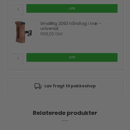
KØB
SmallRig 2093 håndtag i træ -
universal
999,00 DKK
KØB
Godkendt af e-mærket
Relaterede produkter