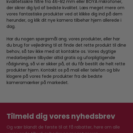
kvalitetssikre filtre fra 46-82 mm eller BOYA mikrofoner,
der sikrer dig lyd af bedste kvalitet. Læs meget mere om
vores fantastiske produkter ved at klikke dig ind på dem
herunder, og klik dit nye kamera tilbehør hjem allerede i
dag.
Har du nogen spørgsmål ang. vores produkter, eller har
du brug for vejledning til at finde det rette produkt til dine
behov, så tøv ikke med at kontakte os. Vores dygtige
medarbejdere tilbyder altid gratis og uforpligtigende
rådgivning, så vi er sikker på, at du får bestilt de helt rette
produkter hjem. Kontakt os på mail eller telefon og bliv
klogere på vores fede produkter fra de bedste
kameramærker på markedet.
Tilmeld dig vores nyhedsbrev
Og vær blandt de første til at få rabatter, høre om alle