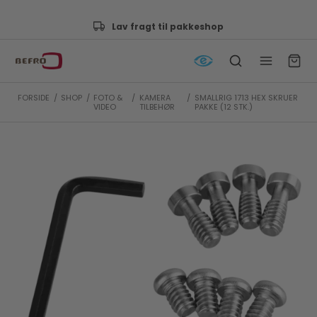
shop
Godkendt af e-mærket
FORSIDE
/
SHOP
/
FOTO &
/
KAMERA
/
SMALLRIG 1713 HEX SKRUER
VIDEO
TILBEHØR
PAKKE (12 STK.)