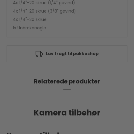
4x 1/4"-20 skrue (1/4" gevind)
4x 1/4"-20 skrue (3/8" gevind)
4x 1/4"-20 skrue
1x Unbrakonøgle
akkeshop
Godkendt af e-mærk
Relaterede produkter
Kamera tilbehør