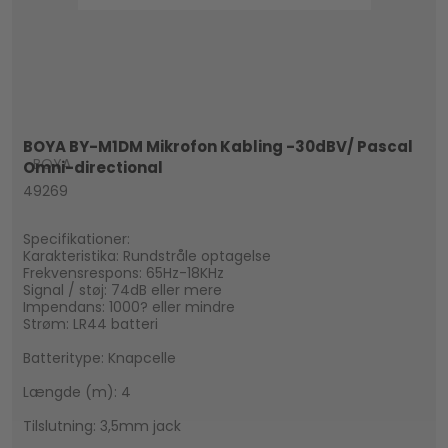
BOYA BY-M1DM Mikrofon Kabling -30dBV/ Pascal
BOYA
Omni-directional
49269
Specifikationer:
Karakteristika: Rundstråle optagelse
Frekvensrespons: 65Hz-18KHz
Signal / støj: 74dB eller mere
Impendans: 1000? eller mindre
Strøm: LR44 batteri
Batteritype: Knapcelle
Længde (m): 4
Tilslutning: 3,5mm jack