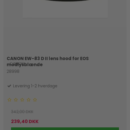
CANON EW-83 D II lens hood for EOS
CANON
modlysblænde
28998
Levering 1-2 hverdage
342,00 DKK
239,40 DKK