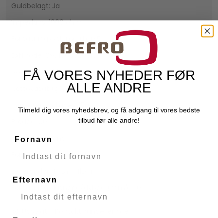
Guldbelagt: Ja
Impedans: 1000 ohm
Forpakningsvolume (l): 0.54
EAN kode: 6971008020618
Vægt (g): 200
FÅ VORES NYHEDER FØR
ALLE ANDRE
Nettovægt (g): 180
Højde (emballage): 150
Tilmeld dig vores nyhedsbrev, og få adgang til vores bedste
tilbud før alle andre!
Bredde: 90
Oprindelsesland: CN
Fornavn
Forpakningsstørrelse: 1
Leverandør Nr: BY-M1DM
Efternavn
Forpaknings længde/dybde (mm): 40
Udsolgt - Kontakt kundeservice