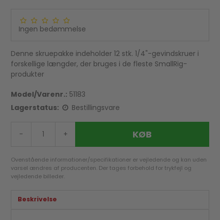
Ingen bedømmelse
Denne skruepakke indeholder 12 stk. 1/4"-gevindskruer i
forskellige længder, der bruges i de fleste SmallRig-
produkter
Model/Varenr.:
51183
Lagerstatus:
Bestillingsvare
KØB
-
+
Ovenstående informationer/specifikationer er vejledende og kan uden
varsel ændres af producenten. Der tages forbehold for trykfejl og
vejledende billeder.
Beskrivelse