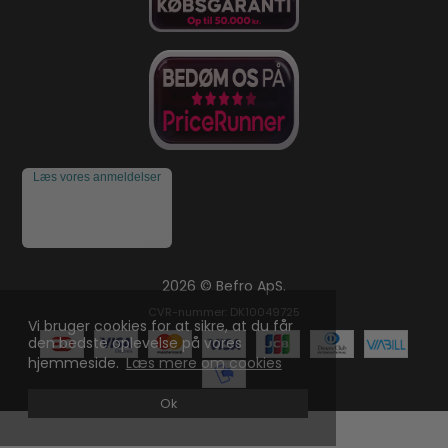
Læs vores anmeldelser
2026 © Befro ApS.
CVR-nummer: DK10049725
Vi bruger cookies for at sikre, at du får
den bedste oplevelse på vores
hjemmeside.
Læs mere om cookies
Ok