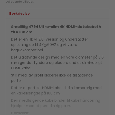
vejledende billeder.
Beskrivelse
SmallRig 4794 Ultra-slim 4K HDMI-datakabel A
til A 100 cm
Det er en HDMI 2.0-version og understøtter
opløsning op til 4K@60HZ og vil være
bagudkompatibel.
Det ultratynde design med en ydre diameter på 3,6
mm gør det tyndere og blødere end et almindeligt
HDMI-kabel.
Stik med lav profil blokerer ikke de tilstødende
porte.
Det er et perfekt HDMI-kabel til din kamerarig med
en kabellængde på 100 cm.
Den medfølgende kabelbinder til kabelhåndtering
hjælper med at gøre din rig pæn.
Bemærk: