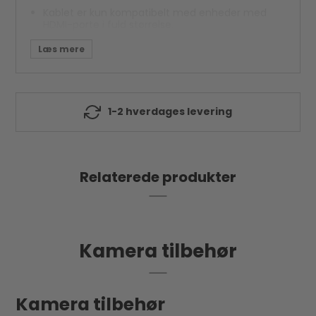
Kablet er kun kompatibelt med enheder med
HDMI-porte i fuld størrelse.
Kompatibilitet:
Kameraer, skærme, trådløse videosendere og -
modtagere og andre enheder med HDMI-port i
fuld størrelse, f.eks. BMPCC 4K&6K, Panasonic
S1H/GH5/GH5S, Z-cam E2, Atomos Ninja V,
Hollyland Mars 400 osv.
1-2 hverdages levering
Pakken indeholder:
1 x HDMI-kabel
1 x kabelbinder
Relaterede produkter
Kamera tilbehør
Kamera tilbehør