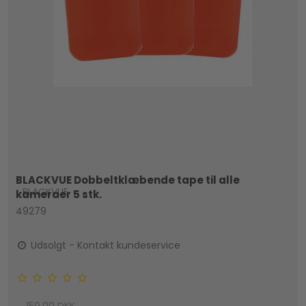
BLACKVUE Dobbeltklæbende tape til alle
BLACKVUE
kameraer 5 stk.
49279
Udsolgt - Kontakt kundeservice
159,00 DKK