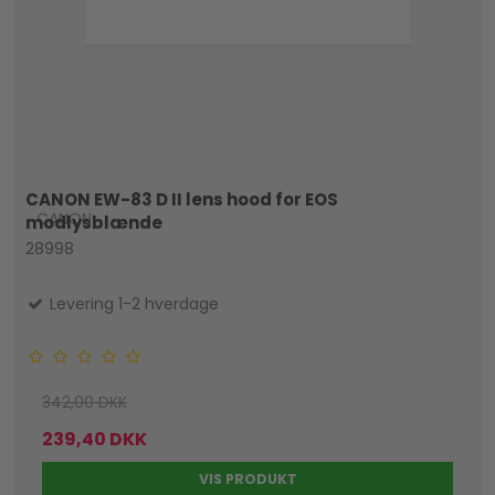
CANON EW-83 D II lens hood for EOS
CANON
modlysblænde
28998
Levering 1-2 hverdage
342,00 DKK
239,40 DKK
VIS PRODUKT